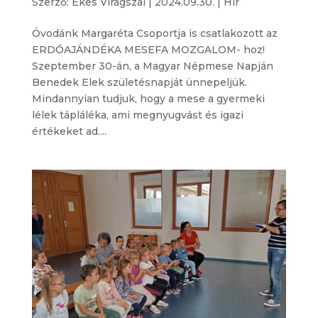
Szerző:
Ékes Virágszál
|
2024.09.30.
|
Hír
Óvodánk Margaréta Csoportja is csatlakozott az
ERDŐAJÁNDÉKA MESEFA MOZGALOM- hoz!
Szeptember 30-án, a Magyar Népmese Napján
Benedek Elek születésnapját ünnepeljük.
Mindannyian tudjuk, hogy a mese a gyermeki
lélek tápláléka, ami megnyugvást és igazi
értékeket ad....