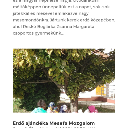
és a magyar népmese napja. Óvodánkban
méltóképpen ünnepeltük ezt a napot, sok-sok
játékkal és mesével emlékezve nagy
mesemondónkra. Jártunk kerek erdő közepében,
ahol Reskó Boglárka Zsanna Margaréta
csoportos gyermekünk...
Erdő ajándéka Mesefa Mozgalom