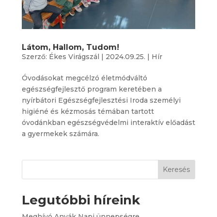
Látom, Hallom, Tudom!
Szerző:
Ékes Virágszál
|
2024.09.25.
|
Hír
Óvodásokat megcélzó életmódváltó
egészségfejlesztő program keretében a
nyírbátori Egészségfejlesztési Iroda személyi
higiéné és kézmosás témában tartott
óvodánkban egészségvédelmi interaktív előadást
a gyermekek számára.
Keresés
Legutóbbi híreink
Meghívó Anyák Napi ünnepségre